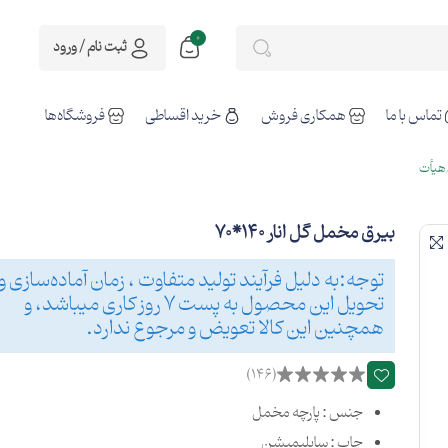
0
ثبت نام / ورود
تماس با ما
همکاری فروش
خرید اقساطی
فروشگاه‌ها
هیأت
بیرق مخمل گل انار 140*70
توجه:به دلیل فرآیند تولید متفاوت ، زمان آماده‌سازی و
تحویل این محصول به پست 7 روز کاری میباشد، و
همچنین این کالا تعویض و مرجوع ندارد.
(146)
جنس : پارچه مخمل
چاپ : سابلیمیشن