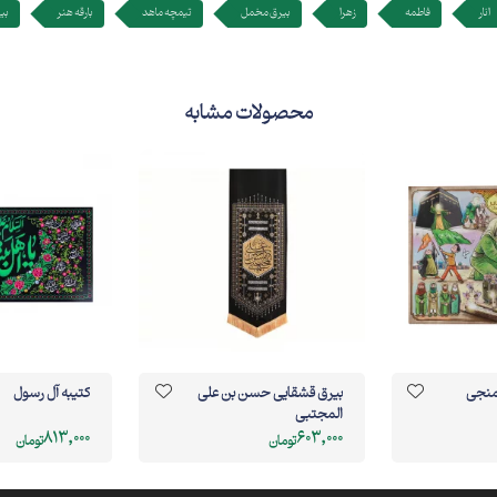
انار
فاطمه
زهرا
بیرق مخمل
تیمچه ماهد
بارقه هنر
بیر
محصولات مشابه
 منجی
بیرق قشقایی حسن بن علی
کتیبه آل رسول
المجتبی
813,000
603,000
تومان
تومان