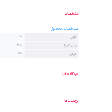
مشخصات
مشخصات محصول
طول
70
وزن (گرم)
350
عرض
140
دیدگاه ها (0)
برچسب ها