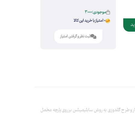
موجودی:3000
0 امتیاز با خرید این کالا
ید
ثبت نظر و گرفتن امتیاز
جدید برند انار با طراحی آقای حمید قربانپور در ابعاد 132×63 سانتی‌متر و با تلفیق انار و طرح گلدوزی به روش سابلیمیشن برروی پارچه مخمل