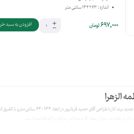
اندازه : 63*132 سانتی متر
697,000
افزودن به سبد خر
تومان
مه الزهرا
در آستانه شهادت حضرت زهرا (سلام‌الله‌علیها)، محصول 
رای استفاده در منزل، محل کار و مجالس عزاداری ایام فاطمیه است.