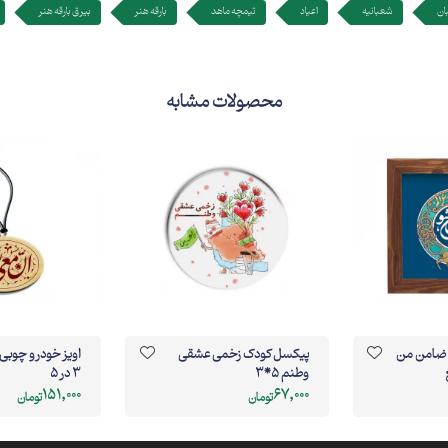
ان
شعبانیه
اعیاد
تیمچه ماهد
بارقه هنر
بیرق بارقه هنر
محصولات مشابه
ا و ضامن من
پیکسل کودک زخمی عشقی
اویز خودر
وطنم 5*3
3 در 5
151,000
67,000
تومان
تومان