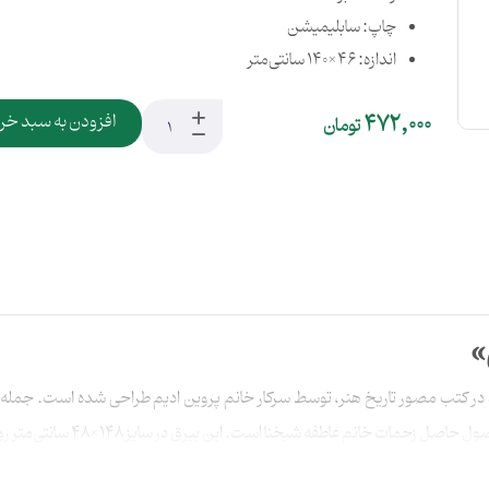
چاپ: سابلیمیشن
اندازه: 46×140 سانتی‌متر
472,000
افزودن به سبد خر
تومان
»
ر کتب مصور تاریخ هنر، توسط سرکار خانم پروین ادیم طراحی شده است. جمله شر
است. این بیرق در سایز 148×48 سانتی‌متر روی پارچۀ کج‌راه به شیوۀ چاپ سیلک تولید شده است.