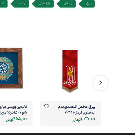
بیرق
یا عباس
یا اباالفضل
بهشت
شعب
به امام
بیرق مخمل اقتصادی بدم
قاب پی‌وی‌سی بی
المظلوم قرمز 210*70
شو 07 15در15 مربع
455,000
1,030,000
تومان
تومان