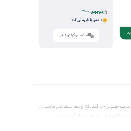
موجودی:3000
0 امتیاز با خرید این کالا
ید
ثبت نظر و گرفتن امتیاز
یفه «یاعباس» به قلم رقاع توسط استاد ناصر طاوسی در