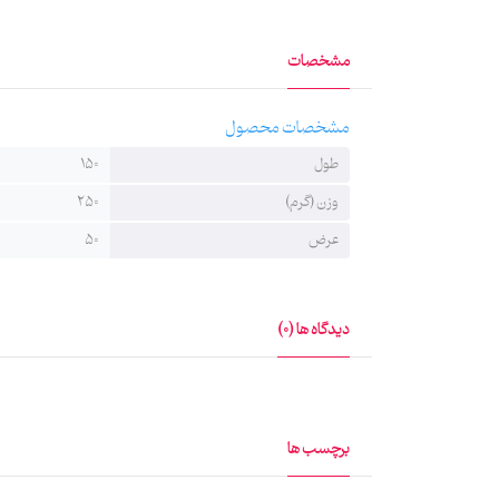
مشخصات
مشخصات محصول
طول
150
وزن (گرم)
250
عرض
50
دیدگاه ها (0)
برچسب ها