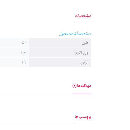
مشخصات
مشخصات محصول
طول
50
وزن (گرم)
168
عرض
49
دیدگاه ها (0)
برچسب ها