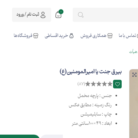
0
ثبت نام / ورود
تماس با ما
همکاری فروش
خرید اقساطی
فروشگاه‌ها
هیأت
بيرق جنت يا اميرالمومنين(ع)
(87)
جنس : پارچه مخمل
رنگ زمینه : مطابق عکس
چاپ : سابلیمیشن
ابعاد : 49×100سانتی متر