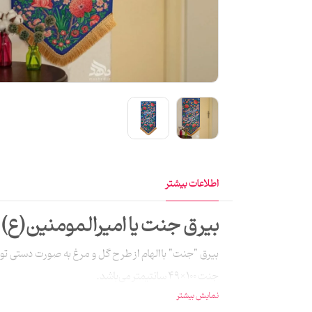
اطلاعات بیشتر
بيرق جنت يا اميرالمومنين(ع)
بیرق "جنت" با الهام از طرح گل و مرغ به صورت دستی ت
جنت 100×49 سانتیمتر می‌باشد.
نمایش بیشتر