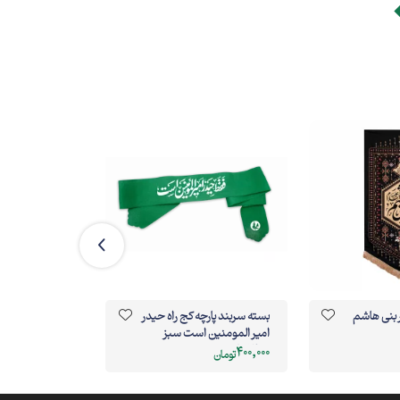
 بنی هاشم
بسته سربند پارچه کج راه حیدر
کتیبه داستان عاش
امیر المومنین است سبز
(کوچک)
4.5*80
585,000
400,000
تومان
تومان