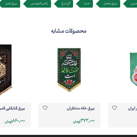
ومنین
بیرق مخمل
جنت
گل مرغ
یا امیر المومنین
بیرق غدیر
محصولات مشابه
 ایران
بیرق خانه منتظران
بیرق قشقایی قمر
860,000
373,000
تومان
تومان