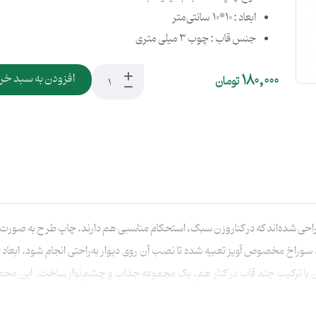
ابعاد : 10*10 سانتی‌متر
جنس قاب : چوب 3 میلی متری
180,000
افزودن به سبد خر
تومان
 وود 3 میل و ساختار سه‌لایه طراحی شده‌اند که در کنار وزن سبک، استحکام مناسبی هم دارند. چاپ ط
اخ مخصوص آویز تعبیه شده تا نصب آن روی دیوار به‌راحتی انجام شود. ابعاد ج
اهای کوچک، اتاق کودک، راهرو یا دیوارهای ترکیبی است.