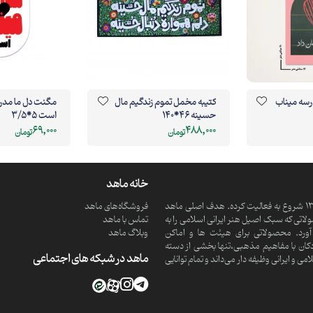
ر ماشین مدرسه میناب
کتیبه مخمل تموم زندگیم مال
مگنت دل ما 
حسینه 46*140
است 5*3/5
69,000
488,000
تومان
تومان
خانه ماهد
ماهد یک موسسه فرهنگی و مذهبی دانش بنیان است که از سال 1390 شروع به فعالیت کرده. هدف اصلی ماهد
فروشگاه‌های ماهد
تی که سبک اصیل هنر ایرانی اسلامی را به
تماس با ماهد
ورد. محصولاتی برای هیئت ها و اماکن
وبلاگ ماهد
کان با مفاهیم مذهبی،تنها بخشی از دسته
ماهد در شبکه های اجتماعی
 ایرانی وظیفه دار می‌داند و تمام توانایی