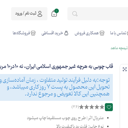
0
ثبت نام / ورود
تماس با ما
همکاری فروش
خرید اقساطی
فروشگاه‌ها
تیمچه ماهد
قاب چوبی به هرچه غیر جمهوری اسلامی ایران، نه 10در10 مربع
توجه:به دلیل فرآیند تولید متفاوت ، زمان آماده‌سازی و
تحویل این محصول به پست 7 روز کاری میباشد، و
همچنین این کالا تعویض و مرجوع ندارد.
(36)
متریال اثر : طرح روی چوب مستقیما چاپ میشود
نوع چاپ: فلت بد با کیفیت بالا