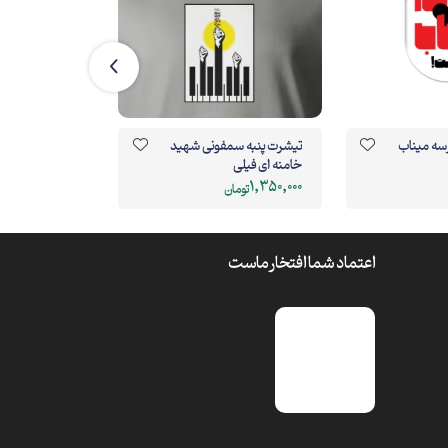
مدرسه میناب
تیشرت پنبه سمفونی شهید
قاب پی‌وی‌سی ابد 30در15 افقی
خامنه ای فیلی
655,000
1,350,000
تومان
تومان
اعتماد شما افتخار ماست