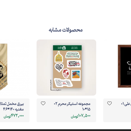
محصولات مشابه
قاب پی‌وی‌سی یاس علی 01
مجموعه استیکر محرم 02
بیرق مخمل تمثا
15*10
مغنیه 140*46
472,000
107,500
تومان
تومان