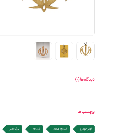
دیدگاه ها (0)
برچسب ها
آویز خودرو
تیمچه ماهد
تیمچه
بارقه هنر