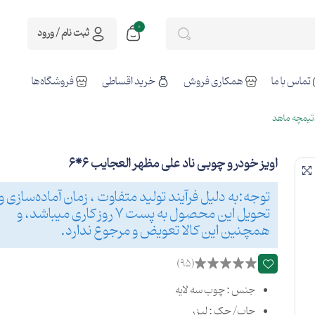
0
ثبت نام / ورود
تماس با ما
همکاری فروش
خرید اقساطی
فروشگاه‌ها
تیمچه ماهد
اویز خودرو چوبی ناد علی مظهر العجایب 6*6
توجه:به دلیل فرآیند تولید متفاوت ، زمان آماده‌سازی و
تحویل این محصول به پست 7 روز کاری میباشد، و
همچنین این کالا تعویض و مرجوع ندارد.
(95)
جنس : چوب سه لایه
چاپ/ حک : لیزر