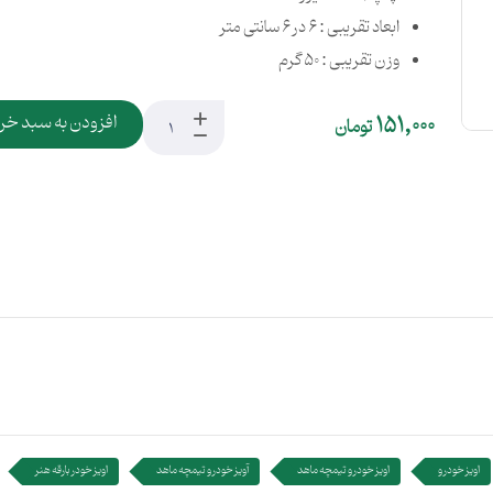
ابعاد تقریبی : 6 در 6 سانتی متر
وزن تقریبی : 50 گرم
151,000
افزودن به سبد خر
تومان
اویز خودرو
اویز خودرو تیمچه ماهد
آویز خودرو تیمچه ماهد
اویز خودر بارقه هنر