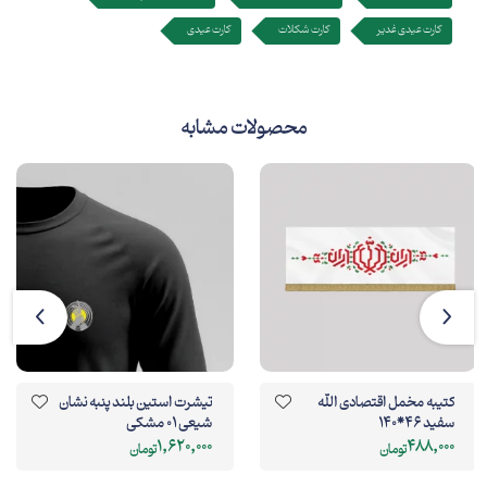
کارت عیدی غدیر
کارت شکلات
کارت عیدی
محصولات مشابه
کتیبه مخمل اقتصادی الله
تیشرت استین بلند پنبه نشان
سفید 46*140
شیعی 01 مشکی
1,620,000
488,000
تومان
تومان