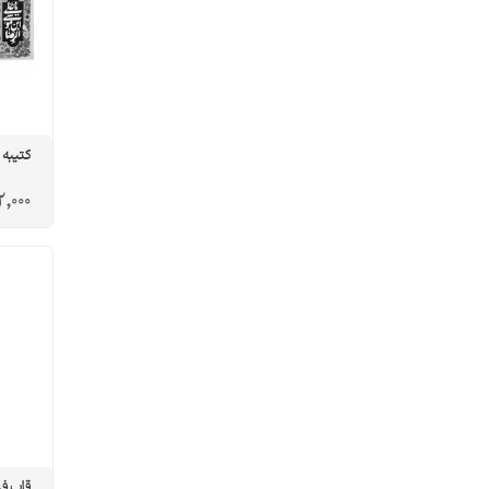
کتیبه
,000
قاب ف