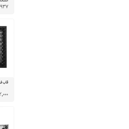
السلام
,937
قاب فر
2,000