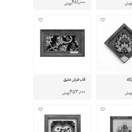
481,000
تومان
تومان
گاه
قاب فرش عتیق
453,000
ومان
تومان