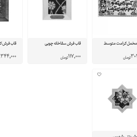
 مخمل کرامت متوسط
قاب فرش سقاخانه چوبی
قاب فرش ک
,344,000
117,000
302
تومان
تومان
رش بتنی شمس