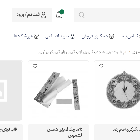
0
ثبت نام / ورود
تماس با ما
همکاری فروش
خرید اقساطی
فروشگاه‌ها
ازی:
همه
پرفروشترین ها
جدیدترین
پربازدیدترین
ارزان ترین
گران ترین
گارگری امام رضا
کاغذ رنگ آمیزی شمس
قاب فرش چ
الشموس