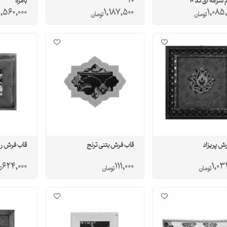
 سرمه ای کد 10
20
بامزه
1,560,000
1,187,500
1,085
تومان
تومان
ش پریزاد
قاب فرش بتنی ترنج
قاب فرش ر
624,000
111,000
1,03
تومان
تومان
ت