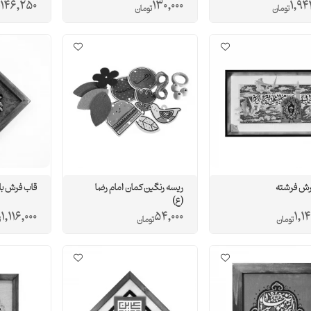
146,250
130,000
1,94
تومان
تومان
رش فرشته
ریسه رنگین کمان امام رضا
قاب فرش بار
(ع)
1,116,000
54,000
1,14
تومان
تومان
ت