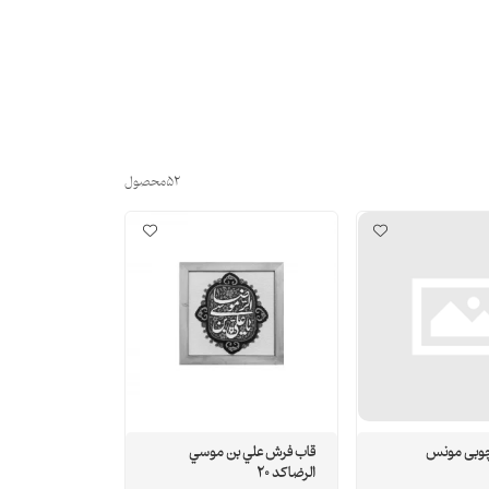
52
محصول
وبی مونس
قاب فرش علي بن موسي
الرضا كد 20