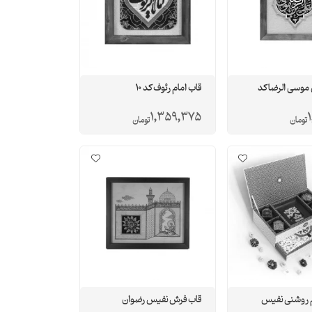
 موسی الرضا کد
قاب امام رئوف کد 10
1,359,375
1
تومان
تومان
 روشنی نفیس
قاب فرش نفیس رضوان