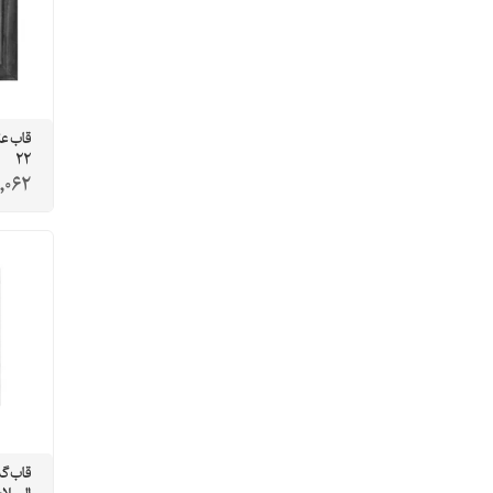
قاب عل
22
,062
قاب گن