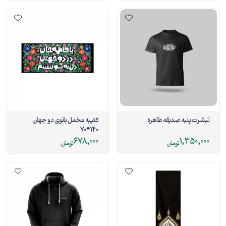
تیشرت پنبه صدیقه طاهره
کتیبه مخمل بانوی دو جهان
140*70
678,000
1,350,000
تومان
تومان