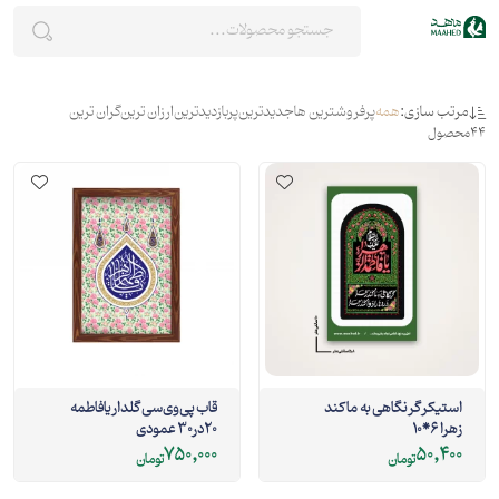
مرتب سازی:
همه
پرفروشترین ها
جدیدترین
پربازدیدترین
ارزان ترین
گران ترین
44
محصول
استیکر گر نگاهی به ما کند
قاب پی‌وی‌سی گلدار یافاطمه
زهرا 6*10
20در30 عمودی
750,000
50,400
تومان
تومان