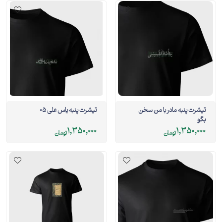
تیشرت پنبه مادر با من سخن
تیشرت پنبه یاس علی 05
بگو
1,350,000
1,350,000
تومان
تومان