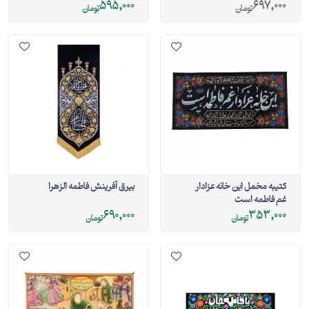
595,000
697,000
تومان
تومان
کتیبه مخمل این خانه عزادار
بیرق آفرینش فاطمه الزهرا
غم فاطمه است
690,000
353,000
تومان
تومان