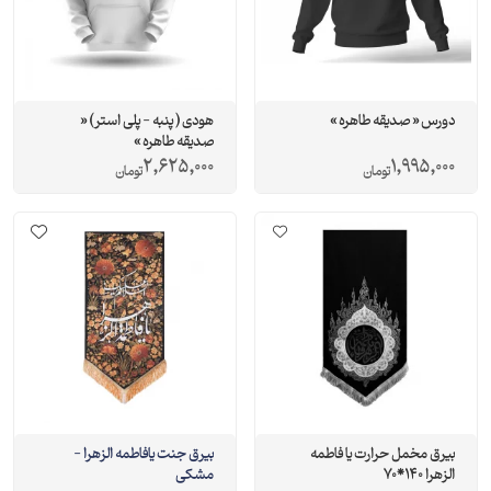
دورس « صدیقه طاهره »
هودی ( پنبه - پلی استر ) «
صدیقه طاهره »
2,625,000
1,995,000
تومان
تومان
بیرق مخمل حرارت یا فاطمه
بیرق جنت یافاطمه الزهرا -
الزهرا 140*70
مشکی