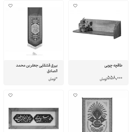
طاقچه چوبی
بیرق قشقایی جعفر بن محمد
الصادق
0
558,000
تومان
تومان