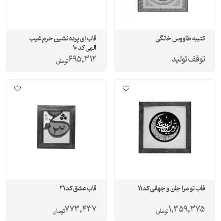
کتیبه طاووس خانگی
قاب ای پرده نشین حرم غیب
الهی کد 10
توقف تولید
695,312
تومان
قاب تو مرا جان و جهانی کد 11
قاب عشق کد 21
773,437
1,359,375
تومان
تومان