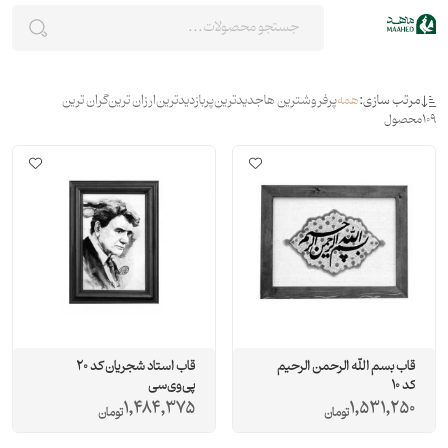
مرتب سازی:
همه
پرفروشترین ها
جدیدترین
پربازدیدترین
ارزان ترین
گران ترین
109
محصول
قاب بسم الله الرحمن الرحیم
قاب استاد شجریان کد 20
کد 10
پی‌وی‌سی
1,484,375
1,531,250
تومان
تومان