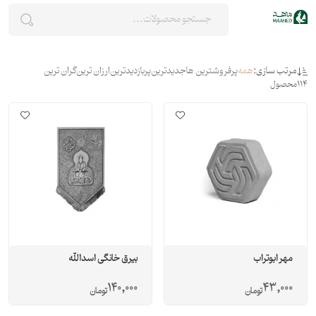
مرتب سازی:
همه
پرفروشترین ها
جدیدترین
پربازدیدترین
ارزان ترین
گران ترین
114
محصول
مهر ابوتراب
بیرق خانگی اسدالله
140,000
43,000
تومان
تومان