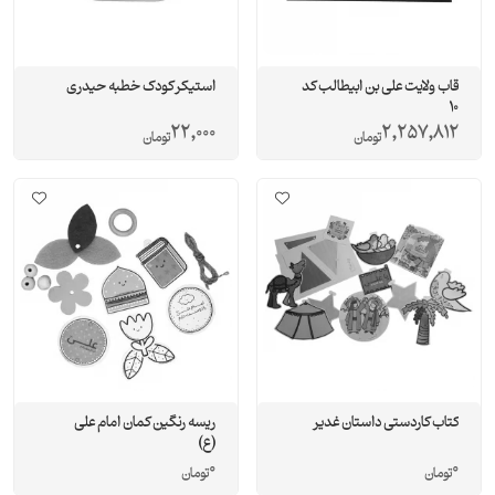
قاب ولایت علی بن ابیطالب کد
استیکر کودک خطبه حیدری
10
22,000
2,257,812
تومان
تومان
کتاب کاردستی داستان غدیر
ریسه رنگین کمان امام علی
(ع)
0
0
تومان
تومان