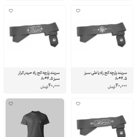
سربند پارچه کج راه یا علی سبز
سربند پارچه کج راه حیدر کرار
4.5*80
سبز 4.5*80
40,000
40,000
تومان
تومان