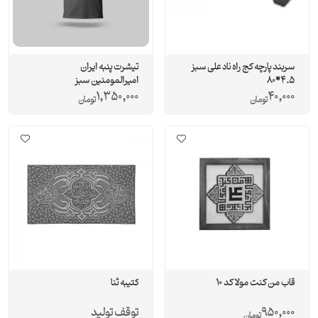
سربند پارچه کج راه ناد علی سبز
تیشرت پنبه ایران
4.5*80
امیرالمومنین سبز
1,350,000
40,000
تومان
تومان
قاب من کنت مولا کد 10
کتیبه ثنا
950,000
توقف تولید
تومان