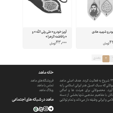
خودرو شهید هادی
آویز خودرو « علی ولی الله » و
« یا فاطمه الزهرا »
43,000
43
تومان
تومان
بعدی
2
خانه ماهد
ماهد یک موسسه فرهنگی و مذهبی دانش بنیان است که از سال 1390 شروع به فعالیت کرده. هدف اصلی ماهد
فروشگاه‌های ماهد
تی که سبک اصیل هنر ایرانی اسلامی را به
تماس با ماهد
ورد. محصولاتی برای هیئت ها و اماکن
وبلاگ ماهد
کان با مفاهیم مذهبی،تنها بخشی از دسته
ماهد در شبکه های اجتماعی
 ایرانی وظیفه دار می‌داند و تمام توانایی