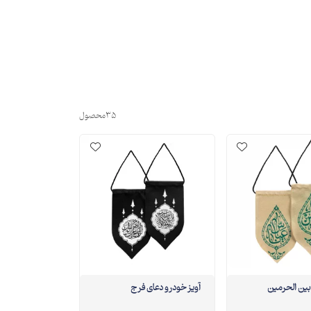
35
محصول
 بین الحرمین
آویز خودرو دعای فرج