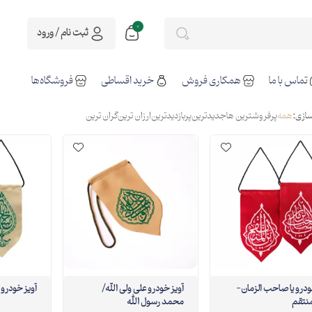
0
ثبت نام / ورود
تماس با ما
همکاری فروش
خرید اقساطی
فروشگاه‌ها
ازی:
همه
پرفروشترین ها
جدیدترین
پربازدیدترین
ارزان ترین
گران ترین
ودرو یا صاحب الزمان-
آویز خودرو علی ولی الله/
آویز خودرو
منتقم
محمد رسول الله