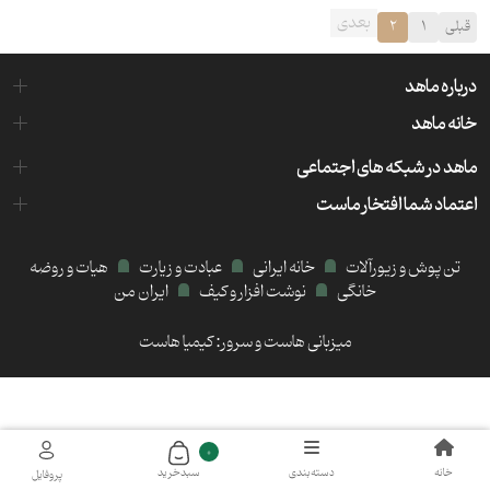
بعدی
قبلی
1
2
درباره ماهد
خانه ماهد
ماهد در شبکه های اجتماعی
اعتماد شما افتخار ماست
تن پوش و زیورآلات
خانه ایرانی
عبادت و زیارت
هیات و روضه
خانگی
نوشت افزار و کیف
ایران من
میزبانی هاست و سرور:
کیمیا هاست
0
خانه
دسته‌بندی
سبد‌خرید
پروفایل