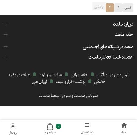
بعدی
قبلی
1
2
درباره ماهد
خانه ماهد
ماهد در شبکه های اجتماعی
اعتماد شما افتخار ماست
تن پوش و زیورآلات
خانه ایرانی
عبادت و زیارت
هیات و روضه
خانگی
نوشت افزار و کیف
ایران من
میزبانی هاست و سرور:
کیمیا هاست
0
خانه
دسته‌بندی
سبد‌خرید
پروفایل