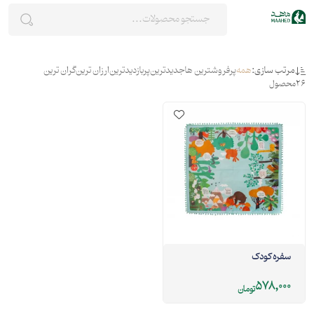
مرتب سازی:
همه
پرفروشترین ها
جدیدترین
پربازدیدترین
ارزان ترین
گران ترین
26
محصول
سفره کودک
578,000
تومان