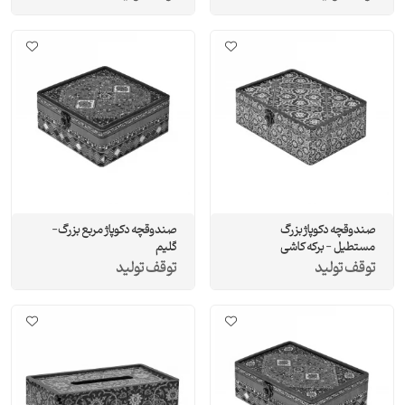
صندوقچه دکوپاژ بزرگ
صندوقچه دکوپاژ مربع بزرگ-
مستطيل - برکه کاشی
گلیم
توقف تولید
توقف تولید