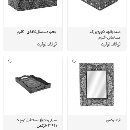
صندوقچه دکوپاژ بزرگ
جعبه دستمال کاغذی - گلیم
مستطيل-گلیم
توقف تولید
توقف تولید
آينه ترکمن
سيني دکوپاژ مستطيل کوچک
21*31-ترکمن