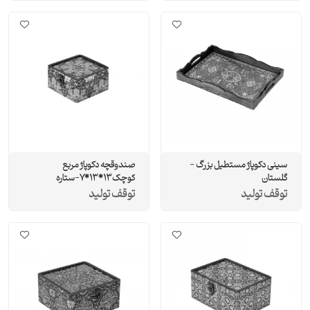
سینی دکوپاژ مستطیل بزرگ -
صندوقچه دکوپاژ مربع
گلستان
کوچک13*13*7-ستاره
توقف تولید
توقف تولید