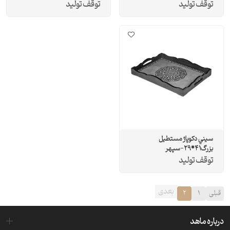
توقف تولید
توقف تولید
سيني دکوپاژ مستطيل
بزرگ41*29-سپهر
توقف تولید
بعدی
قبلی
1
2
درباره ماهد