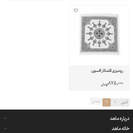
رومیزی قلمکار افسون
875,000
تومان
بعدی
قبلی
1
2
درباره ماهد
خانه ماهد