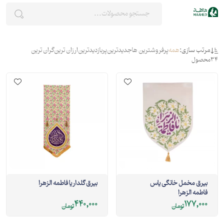
مرتب سازی:
همه
پرفروشترین ها
جدیدترین
پربازدیدترین
ارزان ترین
گران ترین
34
محصول
بیرق مخمل خانگی یاس
بیرق گلدار یا فاطمه الزهرا
فاطمه الزهرا
440,000
177,000
تومان
تومان