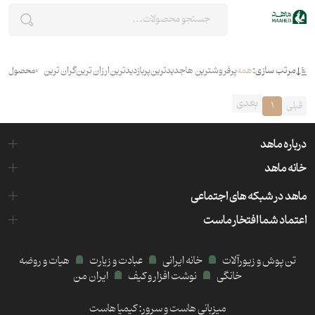
مرتب سازی:
همه
پرفروشترین ها
جدیدترین
پربازدیدترین
ارزان ترین
گران ترین
0
محصول
بعدی
قبلی
1
درباره ماهد
خانه ماهد
ماهد در شبکه های اجتماعی
اعتماد شما افتخار ماست
تن پوش و زیورآلات
خانه ایرانی
عبادت و زیارت
هیات و روضه
خانگی
نوشت افزار و کیف
ایران من
میزبانی هاست و سرور:
کیمیا هاست