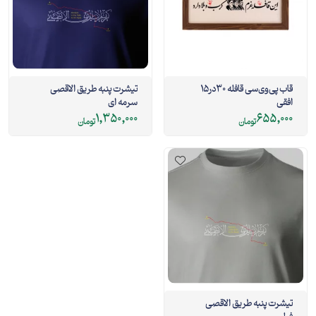
قاب پی‌وی‌سی قافله 30در15
تیشرت پنبه طریق الاقصی
افقی
سرمه ای
1,350,000
655,000
تومان
تومان
تیشرت پنبه طریق الاقصی