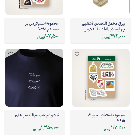
بیرق مخمل اقتصادی قشقایی
مجموعه استیکر من یار
چهار سلام یا ابا عبدالله کرمی
حسینم 15*10
140*46
107,500
472,000
تومان
تومان
مجموعه استیکر محرم 02
تیشرت پنبه بسم الله سرمه ای
15*10
1,350,000
107,500
تومان
تومان