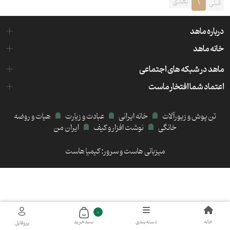
بعدی
قبلی
1
درباره ماهد
خانه ماهد
ماهد در شبکه های اجتماعی
اعتماد شما افتخار ماست
تن پوش و زیورآلات
خانه ایرانی
عبادت و زیارت
هیات و روضه
خانگی
نوشت افزار و کیف
ایران من
میزبانی هاست و سرور:
کیمیا هاست
0
خانه
دسته‌بندی
سبد‌خرید
پروفایل