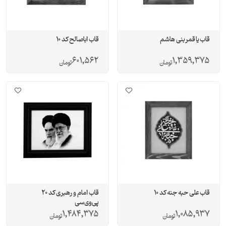
قاب یا قمر بنی هاشم
قاب اباصالح کد 10
601,562
1,359,375
تومان
تومان
قاب علی حبه جنه کد 10
قاب امام و رهبری کد 20
پی‌وی‌سی
1,484,375
1,085,937
تومان
تومان