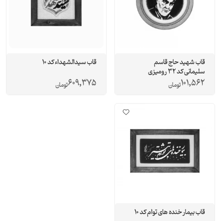
قاب شهید حاج قاسم
قاب سیدالشهداء کد 10
سلیمانی کد 32 رومیزی
609,375
101,562
تومان
تومان
قاب بیمار خنده های توام کد 10