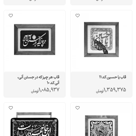
قاب یا حسین کد 11
قاب هر چیز که در جستن آنی،
آنی کد 10
1,085,937
1,359,375
تومان
تومان