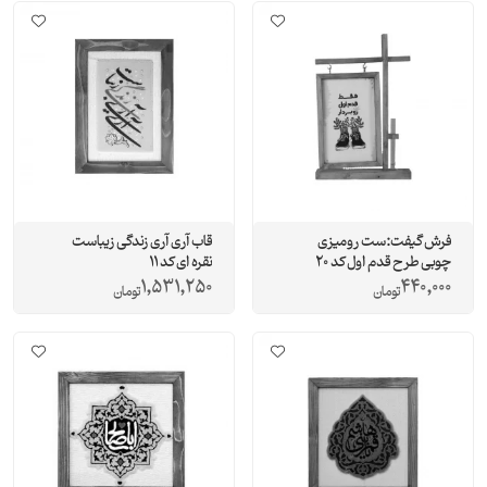
فرش گیفت:ست رومیزی
قاب آری آری زندگی زیباست
چوبی طرح قدم اول کد 20
نقره ای کد 11
1,531,250
440,000
تومان
تومان