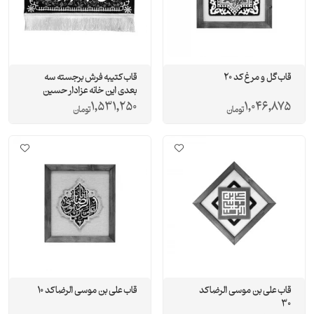
قاب گل و مرغ کد 20
قاب کتیبه فرش برجسته سه
بعدی این خانه عزادار حسین
است
1,531,250
1,046,875
تومان
تومان
قاب علی بن موسی الرضا کد
قاب علی بن موسی الرضا کد 10
30