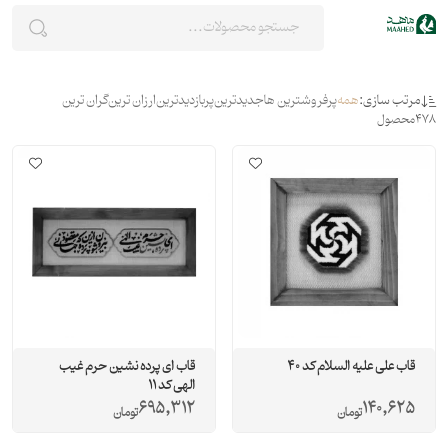
مرتب سازی:
همه
پرفروشترین ها
جدیدترین
پربازدیدترین
ارزان ترین
گران ترین
478
محصول
قاب علی علیه السلام کد 40
قاب ای پرده نشین حرم غیب
الهی کد 11
695,312
140,625
تومان
تومان