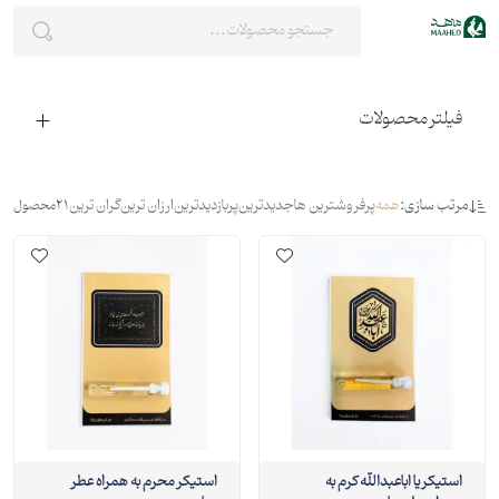
فیلتر محصولات
مرتب سازی:
همه
پرفروشترین ها
جدیدترین
پربازدیدترین
ارزان ترین
گران ترین
21
محصول
استیکر یا اباعبدالله کرم به
استیکر محرم به همراه عطر