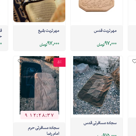
مهر تربت قدس
مهر تربت بقیع
ق
ح
00
97,000
97,000
تومان
تومان
5%
9
1
2
:
2
8
:
3
6
9
1
2
2
8
3
6
سجاده مسافرتی قدس
سجاده مسافرتی حرم
امام رضا