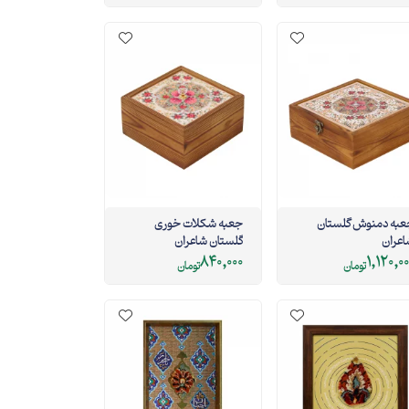
به دمنوش گلستان
جعبه شکلات خوری
عران
گلستان شاعران
840,000
1,120,0
تومان
تومان