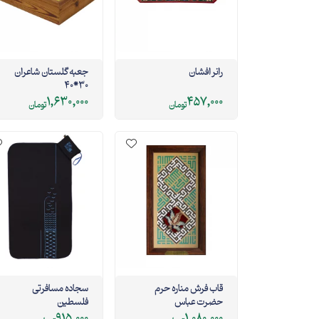
رانر افشان
جعبه گلستان شاعران
30*40
1,630,000
457,000
تومان
تومان
قاب فرش مناره حرم
سجاده مسافرتی
حضرت عباس
فلسطین