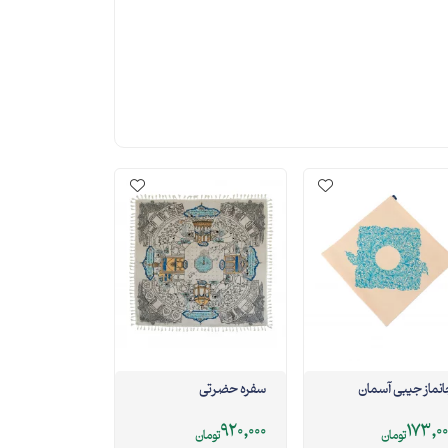
نماز جیبی آسمان
سفره حضرتی
920,000
173,00
تومان
تومان