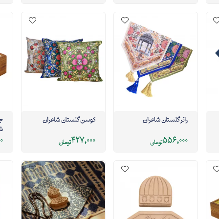
رانر گلستان شاعران
کوسن گلستان شاعران
جع
شا
00
427,000
556,000
تومان
تومان