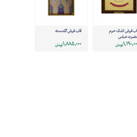
اب فرش اشک حرم
قاب فرش گلدسته
ضرت عباس
1,885,000
1,190,0
تومان
تومان