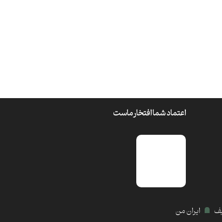
اعتماد شما افتخار ماست
یف
ایران من