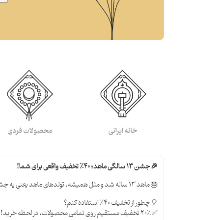
🎉 جشن ۱۳ سالگی ماهد؛ ۴۰٪ تخفیف واقعی برای شما!
🎂 ماهد ۱۳ ساله شد و مثل همیشه، تولدهای ماهد یعنی یه جشن همراه با هدیه! 🎁 اما امسال یه فرصت ویژه‌تر و متفاوت برات داریم که نباید از دستش بدی!
🎈 چطور از تخفیف ۴۰٪ استفاده کنم؟
✅ ۲۰٪ تخفیف مستقیم روی تمامی محصولات، در لحظه خرید!