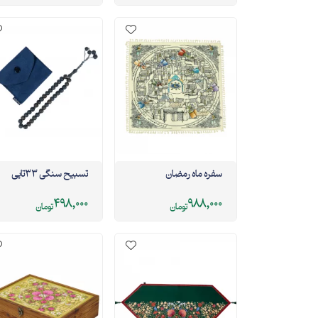
سفره ماه رمضان
تسبیح سنگی 33تایی
498,000
988,000
تومان
تومان