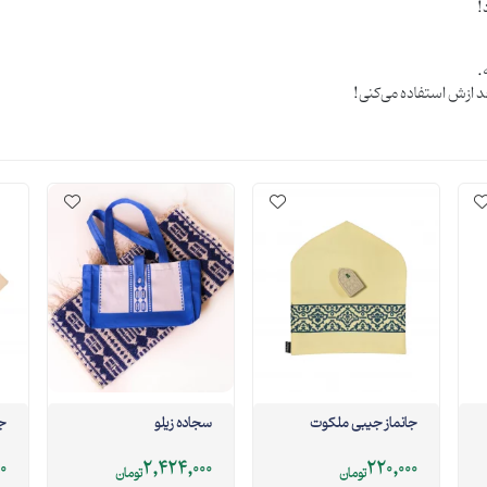
جانماز جیبی ملکوت
سجاده زیلو
جا
0
2,424,000
220,000
تومان
تومان