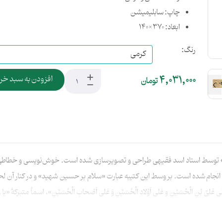
چاپ: سابلیمیشن
ابعاد: 370×140
رنگ:
4,031,000
افزودن به سبد خر
تومان
توسط استاد اسد فقیهی طراحی و تصویرسازی شده است. خوش‌نویسی و خطاطی آن ر
ن انجام شده است. بر وسط این کتیبه عبارت «سلام بر حسین شهید» و در کنار آ
ی عَلِیِّ بْنِ الْحُسَیْنِ و عَلی اَوْلادِ الْحُسَیْنِ وَ عَلی اَصْحابِ الْحُسَیْنِ»، اسمأ متبر
بت شده بر این کتیبه بیتی از شعر معروف و زیبای محتشم کاشانی «این حسین کیست