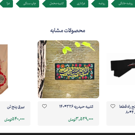
روضه خانگی
روضه
عزاداری
کتیبه مخمل
چاپ سنگی
عزا
محصولات مشابه
ج راه قطعا
کتیبه حیدریه 326*140
بیرق پنج تن
540,000
3,529,000
تومان
تومان