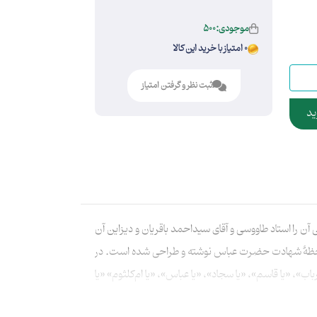
موجودی:500
0 امتیاز با خرید این کالا
ثبت نظر و گرفتن امتیاز
ید
ا استاد طاووسی و آقای سیداحمد باقریان و دیزاین آن
ن لحظهٔ شهادت حضرت عباس نوشته و طراحی شده است. در
کهٔ «یا رباب»، «یا قاسم»، «یا سجاد»، «یا عباس»، «یا ام‌‌کلثوم» «یا
 که عالم همه دیوانهٔ اوست، این چه شمعی‌ست که جان‌ها