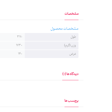
همه پروانهٔ اوست» است. و در بالای آن صحبت امام‌حسین(ع) است ک
مشخصات
به روش چاپ سابلیمیشن بر پارچهٔ مخمل تولید شده است
مشخصات محصول
طول
370
وزن (گرم)
1730
عرض
140
دیدگاه ها (0)
برچسب ها