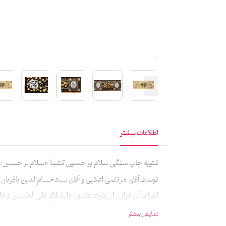
اطلاعات بیشتر
کتیبه چاپ سنگی سلام بر حسین کتیبهٔ «سلام بر حسین» 
توسط آقای مرتضی اعلایی و آقای سیدحسام‌الدین باقریا
اطراف آن فرازی از زیارت عاشورا «اَلسَّلامُ عَلَی الْحُسَیْنِ وَ عَل
عبدالله» و «یا زینب» نوشته شده است. از دیگر عبارات ث
نمایش بیشتر