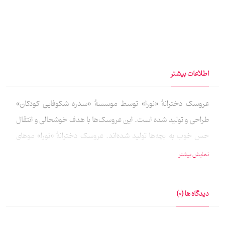
اطلاعات بیشتر
عروسک دخترانهٔ «نورا» توسط موسسهٔ «سدره شکوفایی کودکان»
طراحی و تولید شده است. این عروسک‌ها با هدف خوشحالی و انتقال
حس خوب به بچه‌ها تولید شده‌اند. عروسک دخترانهٔ «نورا» موهای
بلندی دارد که با روسری پوشیده شده و می‌توانید با باز کردن گره روسری از
نمایش بیشتر
پشت سر موهای زیبای آن را ببینید و بچه‌ها هر مدلی که دوست دارند
موهای این عروسک را ببندند.
دیدگاه ها (0)