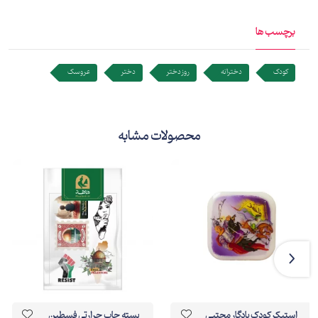
برچسب ها
کودک
دخترانه
روز دختر
دختر
عروسک
محصولات مشابه
استیکر کودک یادگار مجتبی
بسته چاپ حرارتی فسطین