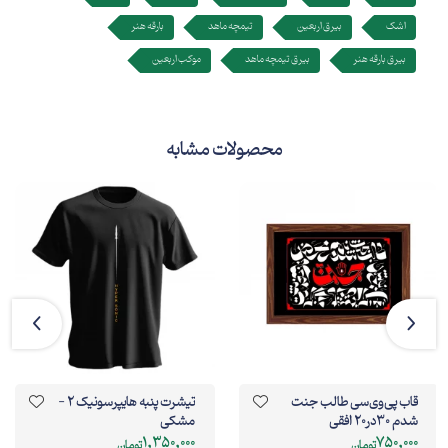
اشک
بیرق اربعین
تیمچه ماهد
بارقه هنر
بیرق بارقه هنر
بیرق تیمچه ماهد
موکب اربعین
محصولات مشابه
قاب پی‌وی‌سی طالب جنت
تیشرت پنبه هایپرسونیک 2 -
شدم 30در20 افقی
مشکی
1,350,000
750,000
تومان
تومان