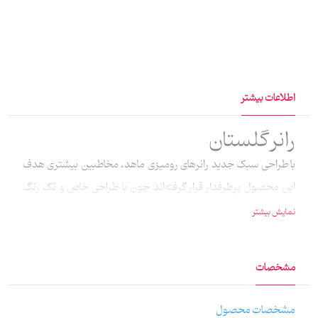
اطلاعات بیشتر
رانر گلستان
با طراحی سبک جدید رانرهای رومیزی ماهد، مخاطبین بیشتری هدف
این محصول پرطرفدار قرار گرفته‌اند چون با طراحی خاص و تک رنگ
مناسب برای سلایق مختلف است. این مجموعه جدید در پنج رنگ و در
نمایش بیشتر
ابعاد 98×38 سانتی‌متر توسط سرکار خانم سارا نیک‌فروز طراحی شده
است که به روش سابلیمیشن برروی پارچه مخمل چاپ شده است.
مشخصات
مشخصات محصول