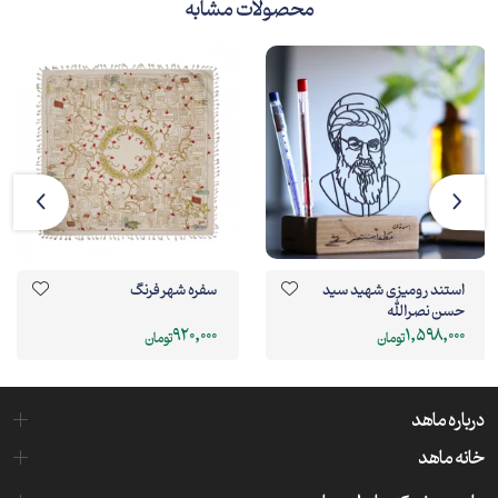
محصولات مشابه
استند رومیزی شهید سید
سفره شهر فرنگ
حسن نصرالله
920,000
1,598,000
تومان
تومان
درباره ماهد
خانه ماهد