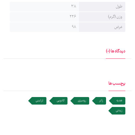
طول
38
وزن (گرم)
226
عرض
98
دیدگاه ها (0)
برچسب ها
هدیه
رانر
رومیزی
کادویی
تزئینی
زینتی