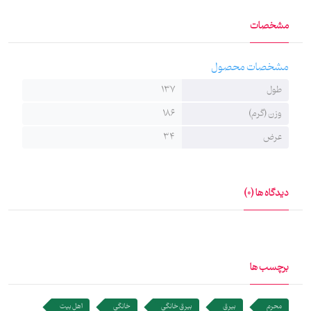
است و در ابعاد 137 در 34 سانتی‌متر، با چاپ سابلیمیشن و رنگ مشکی
مشخصات
تولید و چاپ شده است. همچنین این بیرق قابل شست‌وشو چه
به‌صورت دستی و چه به‌صورت ماشینی است.
مشخصات محصول
طول
137
وزن (گرم)
186
عرض
34
دیدگاه ها (0)
برچسب ها
محرم
بیرق
بیرق خانگی
خانگی
اهل بیت