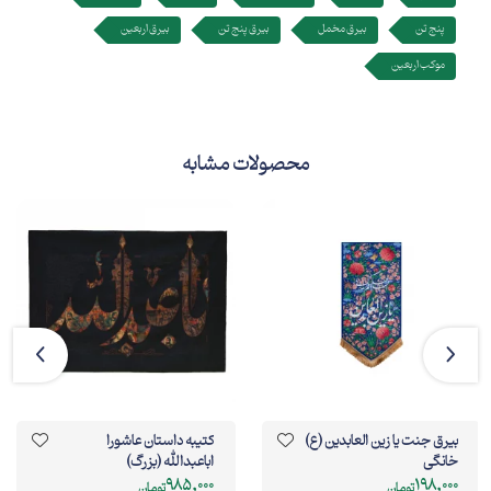
پنج تن
بیرق مخمل
بیرق پنج تن
بیرق اربعین
موکب اربعین
محصولات مشابه
بيرق جنت يا زين العابدين (ع)
کتیبه داستان عاشورا
خانگی
اباعبدالله (بزرگ)
985,000
198,000
تومان
تومان