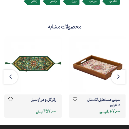
کادویی
روز مرد
روز زن
تزئینی
زینتی
محصولات مشابه
سینی مستطیل گلستان
رانر گل و مرغ سبز
شاعران
457,000
1,107,000
تومان
تومان