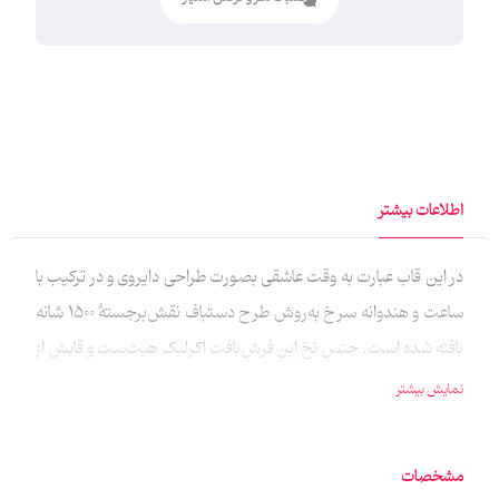
اطلاعات بیشتر
در این قاب عبارت به وقت عاشقی بصورت طراحی دایروی و در ترکیب با
ساعت و هندوانه سرخ به‌روش طرح دستباف نقش‌برجستۀ 1500 شانه
بافته شده است. جنس نخ این فرش‌بافت اکرلیک هیت‌ست و قابش از
جنس چوب دوو نیم سانت میباشد.این قاب دایره و به قطر 25 سانت
نمایش بیشتر
میباشد.
مشخصات