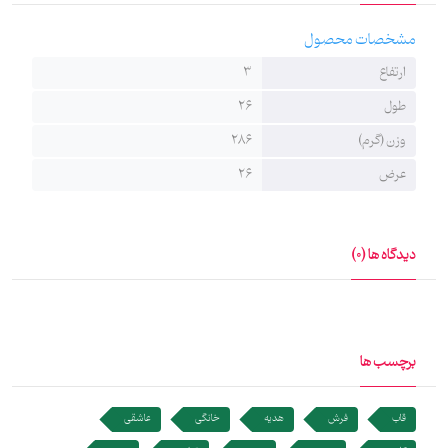
مشخصات محصول
ارتفاع
3
طول
26
وزن (گرم)
286
عرض
26
دیدگاه ها (0)
برچسب ها
قاب
فرش
هدیه
خانگی
عاشقی