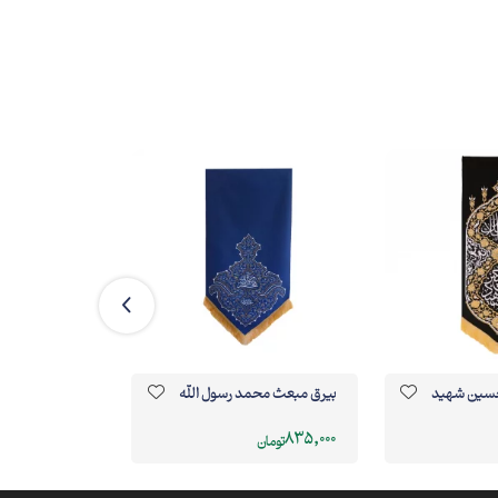
 حسین شهید
بیرق مبعث محمد رسول الله
کتیبه بانوی دو
201,000
835,000
تومان
تومان