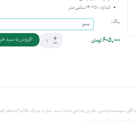
اندازه : 50*140 سانتی متر
رنگ:
605,000
افزودن به سبد خر
تومان
ست آقای سیدحسام‌الدین باقریان طراحی شده است. عبارت مبارک «قائم المنتظر الم
چاپ سابلیمیشن نقش بسته است.