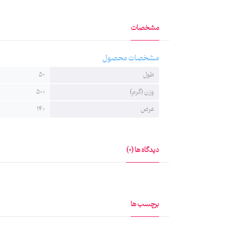
خانه ماهد به پارچه‌های عمودی هیئت (بیرق) می‌گوید بیرق
مشخصات
خط روی بیرق‌ها استادنویس و اختصاصی‌ست و به شیوه چاپ 
مشخصات محصول
طول
50
وزن (گرم)
500
عرض
140
دیدگاه ها (0)
برچسب ها