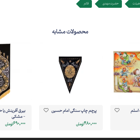
هیئت
حضرت مهدی
قائم
محصولات مشابه
 اسلم
پرچم چاپ سنگی امام حسین
بیرق آفرینش یا
- مشکی
690,000
480,000
تومان
تومان