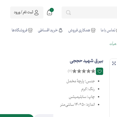
0
ثبت نام / ورود
تماس با ما
همکاری فروش
خرید اقساطی
فروشگاه‌ها
هیأت
بیرق شهید حججی
(7)
جنس: پارچۀ مخمل
رنگ: کرم
چاپ: سابلیمیشن
اندازه: 50*140 سانتی‌متر