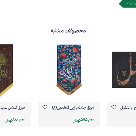
ن سربلند
محصولات مشابه
 اباالفضل
بيرق جنت يا زين العابدين(ع)
بیرق گلشن سیدا
880,000
595,000
تومان
تومان