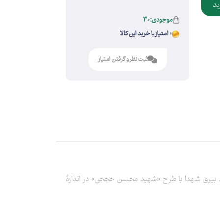
ید
موجودی:30
0 امتیاز با خرید این کالا
ثبت نظر و گرفتن امتیاز
ت. بیرق شهدا با طرح «شهید محسن حججی» در اندازۀ