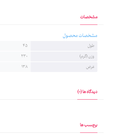
خانه ماهد به پارچه‌های عمودی هیئت (بیرق) می‌گوید بیرق‌ه
مشخصات
شیوه چاپ سابلیمیشن برروی پارچه نقش گرفته و از ماندگار
مشخصات محصول
طول
45
وزن (گرم)
230
عرض
138
دیدگاه ها (0)
برچسب ها