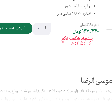
چاپ : سابلیمیشن
اندازه : 70*28 سانتی متر
182,000
تومان
افزودن به سبد خر
167,440
تومان
پیشنهاد شگفت انگیز
9
0
8
:
3
5
:
0
5
9
0
8
3
5
0
5
موسی الرضا
هایی را سر در خانه‌ها آویزان می‌کردند و حالا که زندگی آپارتمان‌نشینی رواج پیدا
آن‌ها را به درِ خانه نصب کرد. این طرح از بیرق خانگی با ذکر «یا علی بن موسی ا