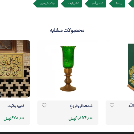
یا رضا
ضامن آهو
امام رئوف
موکب اربعین
محصولات مشابه
لله
شمعدانی فروغ
کتیبه ولایت
678,000
1,854,000
تومان
تومان