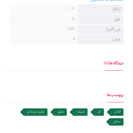
ارتفاع
20
طول
18
وزن (گرم)
0.284
عرض
6
دیدگاه ها (0)
برچسب ها
گلدان
گل
شیشه
بطری
بطری شیشه ای
ساحل