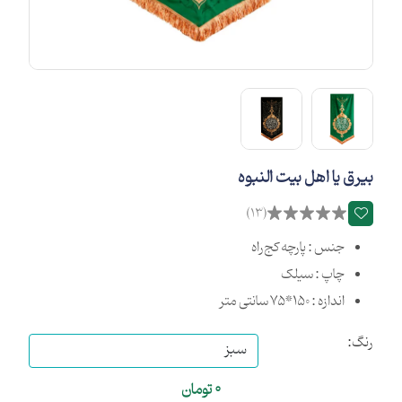
بیرق یا اهل بیت النبوه
(13)
جنس : پارچه کج‌راه
چاپ : سیلک
اندازه : 150*75 سانتی متر
رنگ:
0
تومان