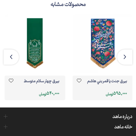
محصولات مشابه
بيرق جنت يا قمر بني هاشم
بیرق چهار سلام متوسط
540,000
595,000
تومان
تومان
درباره ماهد
خانه ماهد