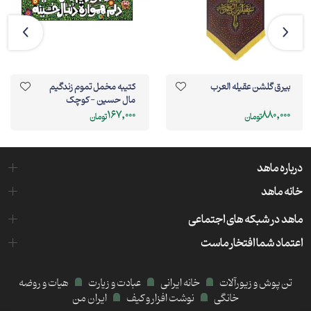
بیرق گلشن عقیله العرب
کتیبه مخمل تموم زندگیم
مال حسین - کوچک
167,000
880,000
تومان
تومان
درباره ماهد
خانه ماهد
ماهد در شبکه های اجتماعی
اعتماد شما افتخار ماست
تن پوش و زیورآلات
خانه ایرانی
عبادت و زیارت
هیات و روضه
خانگی
نوشت افزار و کیف
ایران من