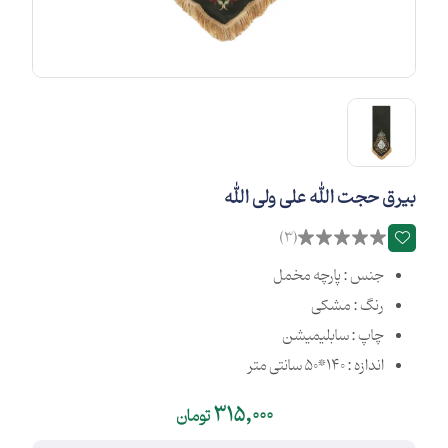
بیرق حجت الله علی ولی الله
(3)
جنس : پارچه مخمل
رنگ : مشکی
چاپ : سابلیمیشن
اندازه : 140*50 سانتی متر
315,000
تومان