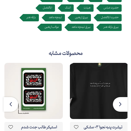
حضرت عباس
هیئت
اشک
اباالفضل
حضرت اباالفضل
بیرق اربعین
تیمچه ماهد
بارقه هنر
بیرق بارقه هنر
بیرق تیمچه ماهد
موکب اربعین
محصولات مشابه
تیشرت پنبه نجوا 03 مشکی
استیکر طالب جنت شدم