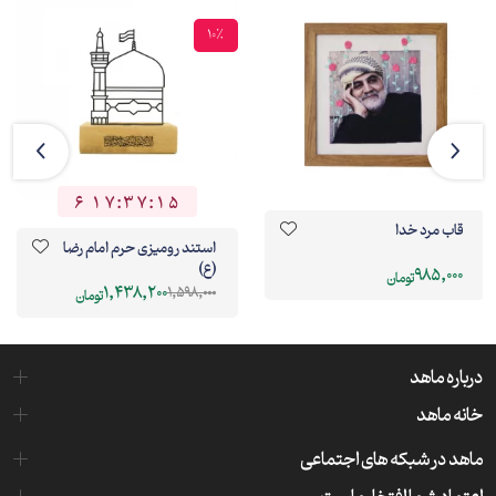
10%
6
1
7
:
3
7
:
1
4
6
1
7
3
7
1
5
قاب مرد خدا
استند رومیزی حرم امام رضا
(ع)
985,000
تومان
1,438,200
1,598,000
تومان
درباره ماهد
خانه ماهد
ماهد در شبکه های اجتماعی