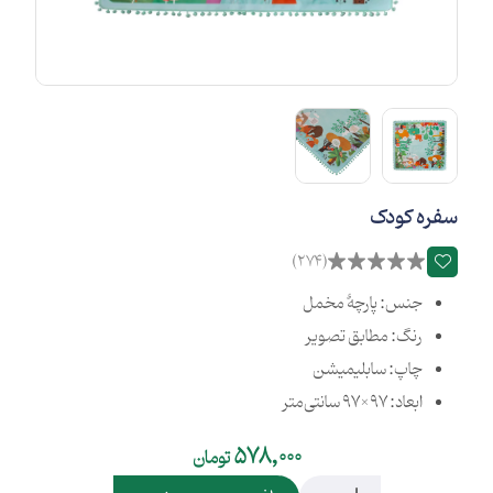
سفره کودک
(274)
جنس: پارچۀ مخمل
رنگ: مطابق تصویر
چاپ: سابلیمیشن
ابعاد: 97×97 سانتی‌متر
578,000
تومان