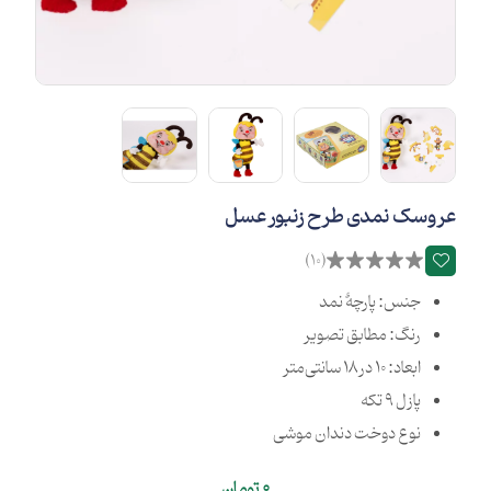
عروسک نمدی طرح زنبور عسل
(10)
جنس: پارچۀ نمد
رنگ: مطابق تصویر
ابعاد: 10 در 18 سانتی‌متر
پازل 9 تکه
نوع دوخت دندان موشی
0
تومان