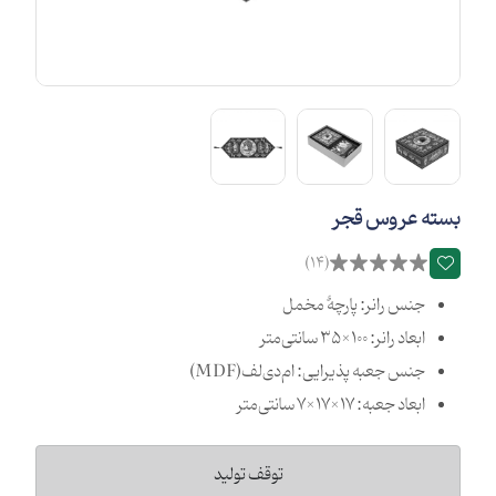
بسته عروس قجر
(14)
جنس رانر: پارچۀ مخمل
ابعاد رانر: 100×35 سانتی‌متر
جنس جعبه پذیرایی: ام‌دی‌لف(MDF)
ابعاد جعبه: 17×17×7 سانتی‌متر
توقف تولید