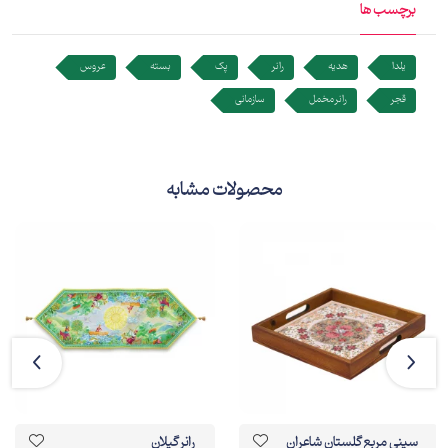
برچسب ها
نقش بسته است. ابعاد این رانر 100 در 35 سانتی‌متر است. جعبهٔ پذیرایی
این بسته از ام‌دی‌لف(MDF) ساخته شده و با ابعاد طول 17، عرض 17 و
یلدا
هدیه
رانر
پک
بسته
عروس
ارتفاع 7 سانتی‌متر است. شما می‌توانید انواع تنقلات، شکلات و
قجر
رانر مخمل
سازمانی
نوشیدنی‌های مانند قهوه، دمنوش و چای را در این محصول قرار دهید.
استفاده از وسایل پذیرایی علاوه بر رفع نیاز می‌تواند به زیباترشدن میز
پذیرایی شما کمک کند.
محصولات مشابه
توضیحات تکمیلی
یکنواختی چیزی است که انسان در تمام طول روز تلاش می‌کند از آن فرار
کند. این مسئله فقط به برنامه‌های کاری و روزمره محدود نمی‌شود؛ بلکه
شامل محیط اطراف و وسایل تشکیل‌دهندۀ آن نیز می‌شود. گاهی تغییر
دکوراسیون می‌تواند این یکنواختی را از بین ببرد و گاهی اضافه‌کردن یک
وسیلۀ جدید می‌تواند روح دیگری به محیط ببخشد؛ یعنی هرچیزی که
مطابق با سلیقۀ فرد، باعث زیبایی محیط شود، باعث نگاه و حس متفاوت
سینی مربع گلستان شاعران
رانر گیلان