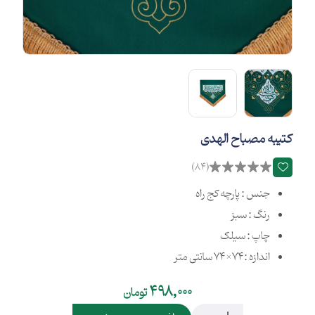
کتیبه مصباح الهدی
(84)
جنس : پارچه کج راه
رنگ : سبز
چاپ : سیلک
اندازه :74×74 سانتی متر
498,000
تومان