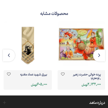
دنبال کردم تا کم کم هوا روشن شد و می‌شد ادامه مسیر رو با چشم
دید.
محصولات مشابه
حالا دیگه جمله پشت تریلی هم دیده می‌شد! توی شرایطی که من
داشتم فقط یه نفر می‌تونست کمکم کنه و راه رو نشونم بده که توی دره
نیفتم. جمله همونیه که داری بهش فکر میکنی!
عزیزان دل! اگر این کتیبه رو از ما خریداری کردین، یادتون باشه حتما اون
رو با آب سرد و مواد شوینده غیراسیدی بشویید.
پرده خوانی حضرت زهیر
بیرق شهید عماد مغنیه
140*196
605,000
2,132,000
تومان
تومان
درباره ماهد