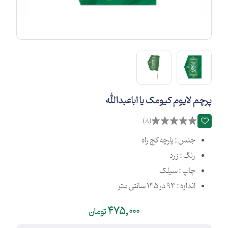
پرچم لایوم کیومک یا اباعبدالله
(8)
جنس : پارچه کج راه
رنگ : زرد
چاپ : سیلک
اندازه : 93 در 145 سانتی متر
475,000
تومان