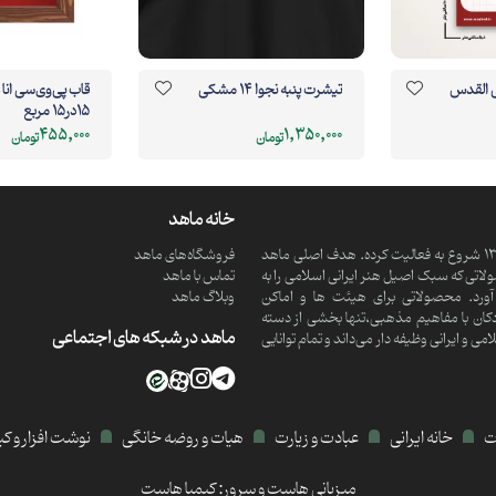
 فی القدس
تیشرت پنبه نجوا 14 مشکی
قاب پی‌وی‌سی ان
15در15 مربع
455,000
1,350,000
تومان
تومان
خانه ماهد
ماهد یک موسسه فرهنگی و مذهبی دانش بنیان است که از سال 1390 شروع به فعالیت کرده. هدف اصلی ماهد
فروشگاه‌های ماهد
تی که سبک اصیل هنر ایرانی اسلامی را به
تماس با ماهد
ورد. محصولاتی برای هیئت ها و اماکن
وبلاگ ماهد
کان با مفاهیم مذهبی،تنها بخشی از دسته
ماهد در شبکه های اجتماعی
 ایرانی وظیفه دار می‌داند و تمام توانایی
ات
خانه ایرانی
عبادت و زیارت
هیات و روضه خانگی
نوشت افزار و ک
میزبانی هاست و سرور:
کیمیا هاست