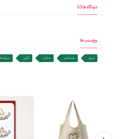
دیدگاه ها (0)
برچسب ها
بیرق
عید غدیر
مخمل
کوفی
بیرق مخ