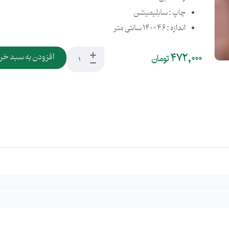
چاپ : سابلیمیشن
اندازه : 46×140 سانتی متر
472,000
افزودن به سبد خر
تومان