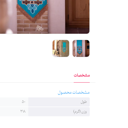
مشخصات
مشخصات محصول
طول
50
وزن (گرم)
218