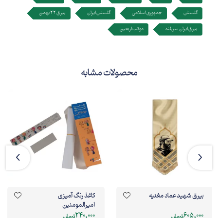
گلستان
جمهوری اسلامی
گلستان ایران
بیرق 22 بهمن
بیرق ایران سربلند
موکب اربعین
محصولات مشابه
بیرق شهید عماد مغنیه
کاغذ رنگ آمیزی
امیرالمومنین
240,000
605,000
تومان
تومان