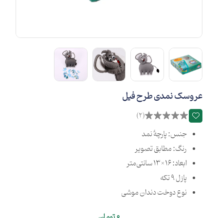
عروسک نمدی طرح فیل
(2)
جنس: پارچۀ نمد
رنگ: مطابق تصویر
ابعاد: 16×13 سانتی‌متر
پازل 9 تکه
نوع دوخت دندان موشی
0
تومان