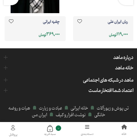
ربان ایران علی
چفیه ایرانی
369,000
119,000
تومان
تومان
درباره ماهد
خانه ماهد
ماهد در شبکه های اجتماعی
اعتماد شما افتخار ماست
تن پوش و زیورآلات
خانه ایرانی
عبادت و زیارت
هیات و روضه
خانگی
نوشت افزار و کیف
ایران من
میزبانی هاست و سرور:
کیمیا هاست
0
خانه
دسته‌بندی
سبد‌خرید
پروفایل