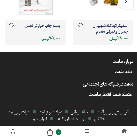
استیکر کودکانه شهیدان
بسته چاپ حرارتی قدس
چمران و تهرانی مقدم
95,000
28,000
تومان
تومان
درباره ماهد
خانه ماهد
ماهد در شبکه های اجتماعی
اعتماد شما افتخار ماست
تن پوش و زیورآلات
خانه ایرانی
عبادت و زیارت
هیات و روضه
خانگی
نوشت افزار و کیف
ایران من
میزبانی هاست و سرور:
کیمیا هاست
0