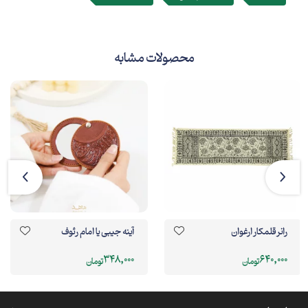
محصولات مشابه
رانر قلمکار ارغوان
آینه جیبی یا امام رئوف
348,000
640,000
تومان
تومان