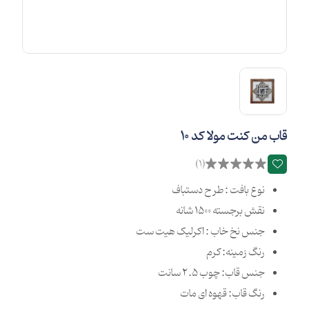
قاب من کنت مولا کد 10
(1)
نوع بافت : طرح دستباف
نقش برجسته 1500 شانه
جنس نخ خاب : اکرلیک هیت ست
رنگ زمینه: کرم
جنس قاب: چوب 2.5 سانت
رنگ قاب: قهوه ای مات