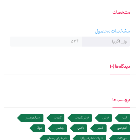
ماندگار، دوست داشتنی و بسیار باارزش برای عزیزان شما باشد‌.
مشخصات
توضیحات تکمیلی فرش هنری است پر از قصه‌های دوست‌داشتنی.
حیف نیست قصه‌های دوست‌داشتنی ایران را زیر پا بیندازیم؟
مشخصات محصول
فرش‌گیفت هدیه‌ای است از جنس فرش؛ فرشی که تار و پود آن با عشق
وزن (گرم)
534
بافته شده است تا حس‌و‌حال شما را خوب کند. نوآوری مجموعه فرش
گیفت در تغییر رویه بافت قاب فرش و استفاده از تصویر اشخاص حقیقی
و یا استفاده از اشعار کلاسیک و نو که ادبیات فارسی را در تاریخ بزرگ نشان
دیدگاه ها (0)
می‌دهند باعث تحول در هدیه هایی است که اقوام و قوم و خویش ایرانی
به یکدیگر هدیه می‌دهند.
برچسب ها
قاب
فرش
فرش گیفت
گیفت
امیرالمومنین
امام علی
غدیر
یا علی
رمضان
مولا
من کنت
شهادت امام علی (ع)
قاب فرش رمضان