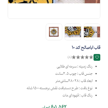
قاب اباصالح کد 10
(8)
رنگ زمینه : سرمه ای طلایی
جنس قاب : چوب 2.5سانت
ابعاد قاب : 28×28سانتی‌متر
نوع بافت : طرح دستبافت نقش برجسته 1500 شانه
رنگ قاب : قهوه ای مات
601,562
تومان