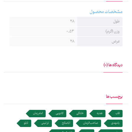
است.
مشخصات محصول
طول
28
وزن (گرم)
0.53
عرض
28
دیدگاه ها (0)
برچسب ها
قاب
هدیه
خانگی
کادویی
امام زمان
یا مهدی
صاحب الزمان
اباصالح
تزئینی
تابلو