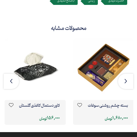
حضرت مهدی
زینتی
اباصالح المهدی
محصولات مشابه
بسته چشم روشنی سوغات
کاور دستمال کاغذی گلستان
156,000
1,680,000
تومان
تومان