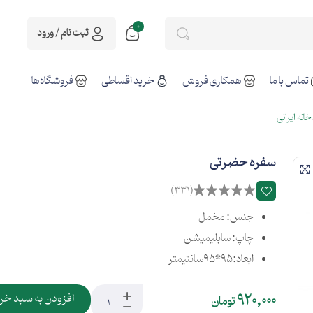
0
ثبت نام / ورود
تماس با ما
همکاری فروش
خرید اقساطی
فروشگاه‌ها
خانه ایرانی
سفره حضرتی
(331)
جنس: مخمل
چاپ: سابلیمیشن
ابعاد:95*95سانتیمتر
920,000
افزودن به سبد خر
تومان