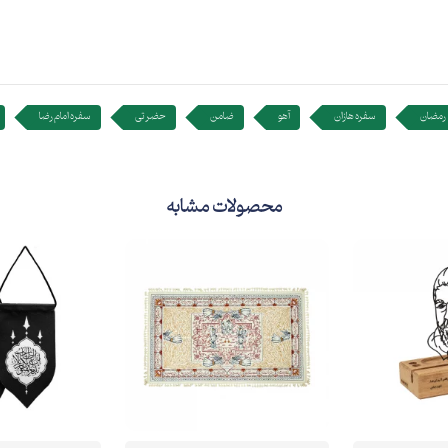
رمضان
سفره هازان
آهو
ضامن
حضرتی
سفره امام رضا
محصولات مشابه