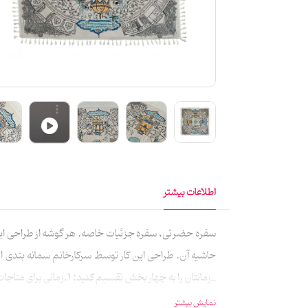
اطلاعات بیشتر
سفره حضرتی، سفره جزئیات خاصه. هر گوشه از طراحی این س
حاشیه آن. طراحی این کار توسط سرکارخانم سمانه بندی ا
ندهد در بین غذا آب نخورد. _افطاری دادن تو به برادر روز
نمایش بیشتر