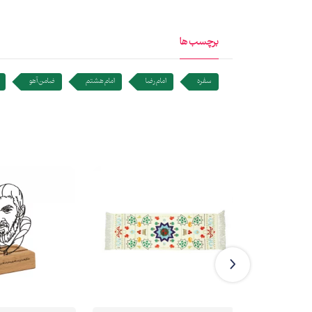
برچسب ها
سفره
امام رضا
امام هشتم
ضامن آهو