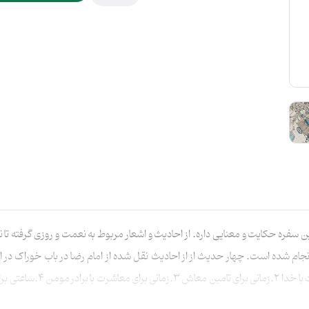
فره حکایت و معنایی داره. از احادیث و اشعار مربوط به نعمت و روزی گرفته تا نق
نجام شده است. چهار حدیث از از احادیث نقل شده از امام رضا در باب خوراک د
_زمانتان را به چهار بخش تقس
ه دارت، فضیلتش بیشتر از روزه داشتن توست. _درحالی که هنوز اندک اشتهایی داری دس