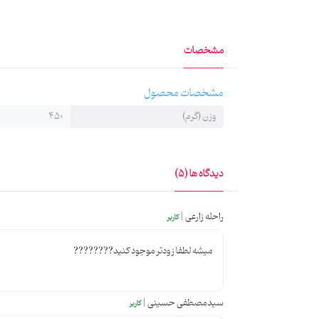
تیزتر و روانت را سبک‌تر می‌دارد. چهار شعر امام رضایی
می‌رسد _شک ندارم که در این کشور ولی نعمت تویی با وجود
مشخصات
نمک گیرت شدم زعفران سفره‌ام هم از خراسان می‌رسد
مشخصات محصول
وزن (گرم)
450
دیدگاه ها (5)
راحله زارعی |
کاربر
میشه لطفا زودتر موجود کنید????????
سیدمصطفی حسینی |
کاربر