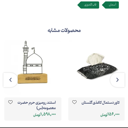
آسمان
قاب گلدوزی
محصولات مشابه
کاور دستمال کاغذی گلستان
استند رومیزی حرم حضرت
معصومه(س)
1,598,000
156,000
تومان
تومان