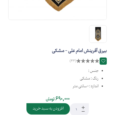
بیرق آفرینش امام علی - مشکی
(43)
جنس :
رنگ : مشکی
اندازه :×سانتی متر
690,000
تومان
افزودن به سبد خرید