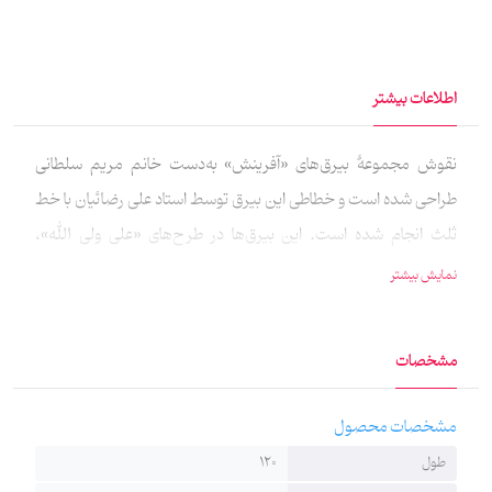
اطلاعات بیشتر
نقوش مجموعهٔ بیرق‌های «آفرینش» به‌دست خانم‌ مریم سلطانی
طراحی شده‌ است و خطاطی این بیرق توسط استاد علی رضائیان با خط
ثلث انجام شده است. این بیرق‌ها در طرح‌های «علی ولی الله»،
«فاطمةالزهرا(س)»، «یا رسول‌الله(ص)»، «يا حسين‌ شهید(ع)»، «يا
نمایش بیشتر
ابالفضل‌العباس(ع)»، «يا زین‌العابدین(ع)» و «يا صاحب‌الزمان(عج)» و
در سه‌رنگ مشکی، سبز و آبی تولید شده‌ است. جنس این بیرق‌ها پارچهٔ
مشخصات
کج‌راه است که کاملاً قابلیت شست‌وشو دارد و با دوام است و در ابعاد
120*50 تولید و منتشر شده‌ است.
مشخصات محصول
طول
120