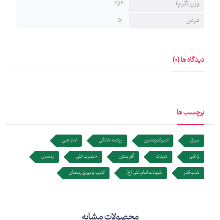
وزن (گرم)
152
عرض
50
دیدگاه ها (0)
برچسب ها
بیرق
امیرالمومنین
روضه خانگی
امام علی
یا علی
هیئت
آفرینش
حضرت علی
رمضان
شب قدر
شهادت امام علی (ع)
کتیبه و بیرق رمضان
محصولات مشابه