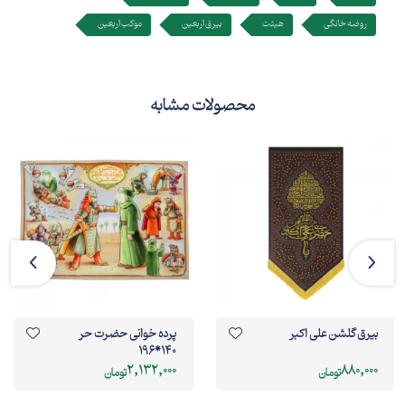
روضه خانگی
هیئت
بیرق اربعین
موکب اربعین
محصولات مشابه
بیرق گلشن علی اکبر
پرده خوانی حضرت حر
140*196
2,132,000
880,000
تومان
تومان